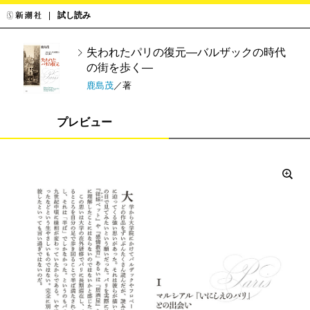
試し読み
失われたパリの復元―バルザックの時代
の街を歩く―
鹿島茂
／著
プレビュー