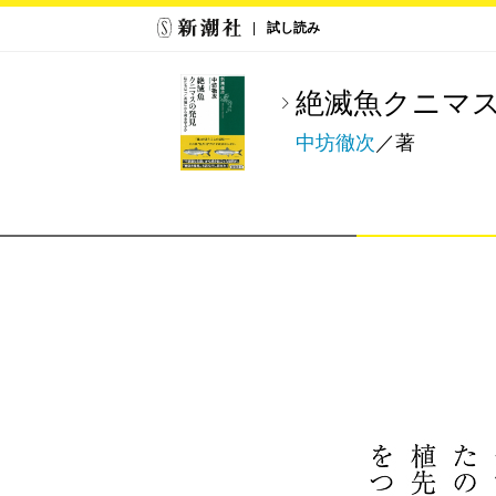
試し読み
絶滅魚クニマ
中坊徹次
／著