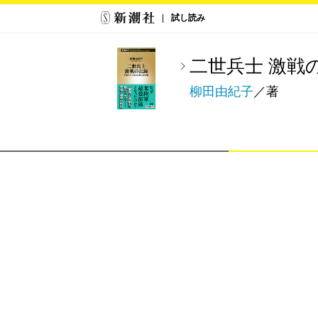
試し読み
二世兵士 激戦
柳田由紀子
／著