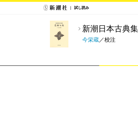
試し読み
新潮日本古典
今栄蔵
／校注