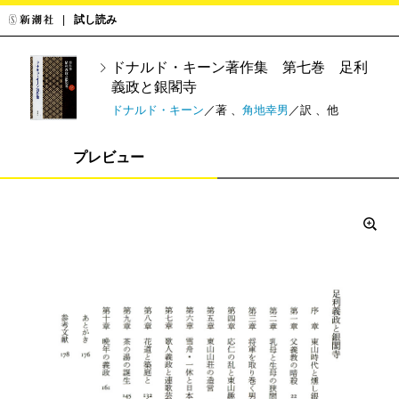
試し読み
ドナルド・キーン著作集 第七巻 足利
義政と銀閣寺
ドナルド・キーン
／著 、
角地幸男
／訳 、他
プレビュー