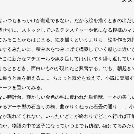
いつもきっかけが創造できない。だから絵を描くときの出だ
造せずに、ストックしているテクスチャーや気になる模様のマ
てみることからはじまる。絵を描くというよりも、絵を作る気
ュするみたいに、積み木をつみ上げて構築していく感じに近い
そこに新たなマチエールや線を足しては引いてを繰り返してい
ちときどき、面白いものが現れたと興奮する。でも、朝起き
ん違うと頭を抱える......。ちょっと気分を変えて、小説に登場
チーフを置いてみる。
い時計台、輝かしい金色の毛に覆われた単角獣、一本の美し
かるアーチ型の石造りの橋、曲がりくねった石畳の通り......。
なか現れてくれない。いったいどこが終わりでどこへ行けば正
のか、物語の中で迷子になっていつまでも彷徨い続けてるみた