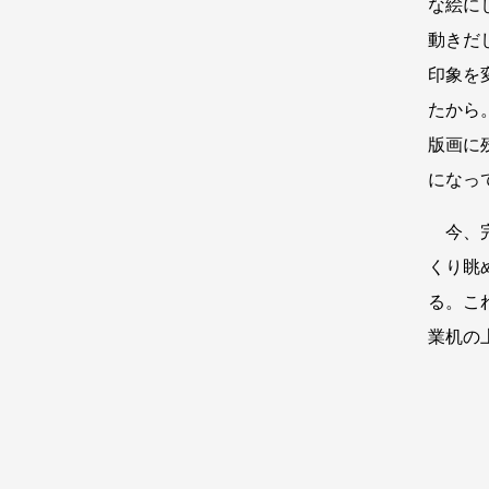
な絵に
動きだ
印象を
たから
版画に
になっ
今、完
くり眺
る。こ
業机の