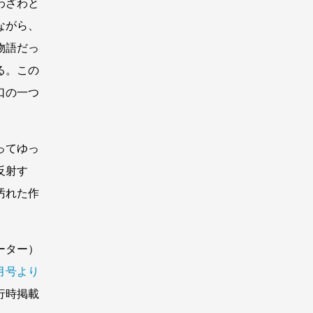
わざわと
ながら、
物語だっ
る。この
口の一つ
ってゆっ
反射す
汚れた作
ーター）
5月号より
行時掲載