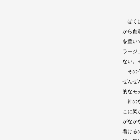
ぼくは
から創
を置い
ラージ
ない。
そのう
ぜんぜ
的なモ
針のな
こに架
がなか
着ける