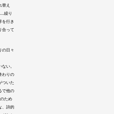
れ替え
..繰り
界を行き
り合って
りの日々
いない。
終わりの
がついた
るで他の
』のため
な、詩的