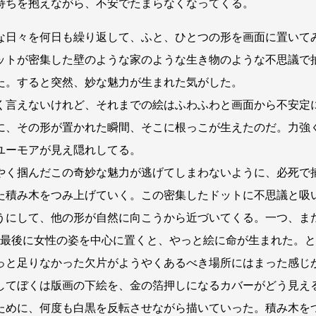
持ちを抱えながら、不安でたまらなくなってくる。
日々を何日も繰り返して、ふと、ひとつの形を画面に置いて
ットが密集した壁のような家のような生き物のような不思議で
た。すると突然、妙な魅力が生まれた気がした。
言えないけれど、それまでの絵はふわふわと画面から不安定
に、その形が置かれた瞬間、そこに根っこが生えたのだ。力強
ユーモアが見え隠れしてる。
く掴んだこの奇妙な魅力が逃げてしまわないように、必死で
た積み木をつみ上げていく。この密集したドットに不思議と吸
うにして、他の形が自然に向こうから近づいてくる。一つ、ま
....。最後に女性の姿を中心に置くと、やっと絵に命が生まれた。
っと足りなかった欠片がようやくあるべき場所にはまった感じ
てぼくは版画の下絵を、金の箔押しになるカバーがどう見え
ために、何度も白黒を反転させながら描いていった。積み木を