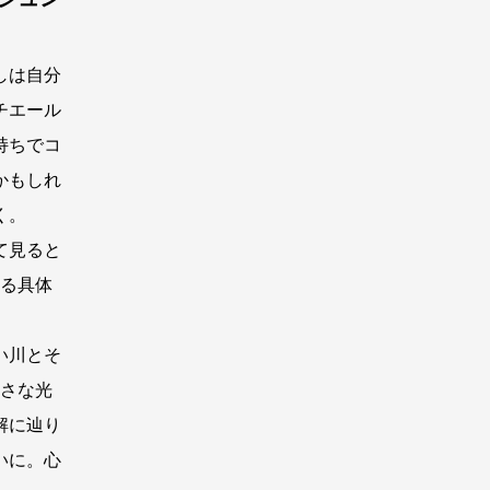
しは自分
チエール
持ちでコ
かもしれ
く。
て見ると
する具体
い川とそ
小さな光
解に辿り
いに。心