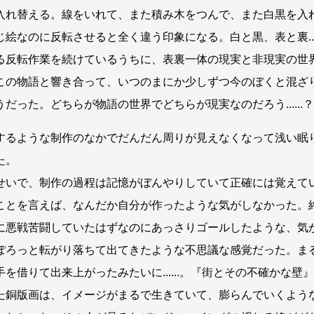
入れ替える。線をいれて、また積み木をつんで、また白黒を入
じ絵なのに反転させると全く違う印象になる。白と黒、表と裏....
る反転作業を続けているうちに、表裏一体の現実と非現実の世
この物語と響き合って、いつのまにか少しずつ今のぼくと混ざ
だった。どちらが物語の世界でどちらが現実なのだろう......？
るような制作のなかでだんだん周りが見えなくなって浅い眠
た。
いで、制作の過程は記憶がぼんやりしていて正確には覚えて
ことを言えば、なんだか自分が作ったような気がしなかった。
に悪戦苦闘していたはずなのにあっさりゴールしたような、気
ぽろっと転がり落ちて出てきたような不思議な感覚だった。ま
手を借りて出来上がったみたいに......。『街とその不確かな壁
た銅版画は、イメージがまるで生きていて、膨らんでいくよう