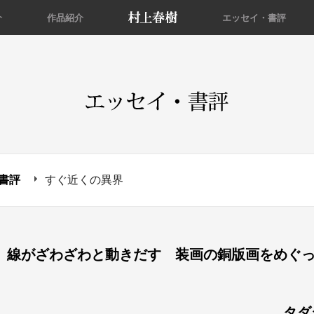
介
作品紹介
エッセイ・書評
書評
すぐ近くの異界
線がざわざわと動きだす 装画の銅版画をめぐ
タダ