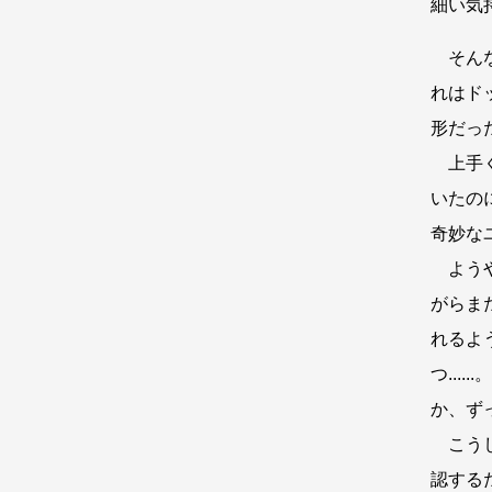
細い気
そんな
れはド
形だっ
上手く
いたの
奇妙な
ようや
がらま
れるよ
つ..
か、ず
こうし
認する