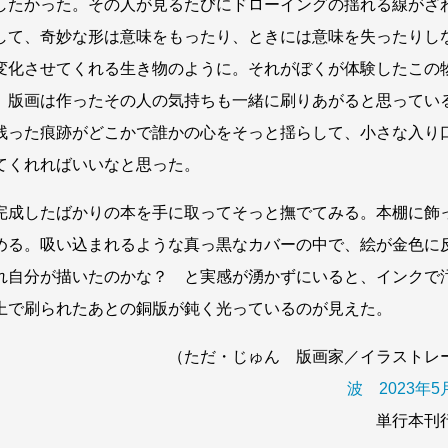
したかった。その人が見るたびにドローイングの揺れる線がざ
して、奇妙な形は意味をもったり、ときには意味を失ったりし
変化させてくれる生き物のように。それがぼくが体験したこの
。版画は作ったその人の気持ちも一緒に刷りあがると思ってい
残った痕跡がどこかで誰かの心をそっと揺らして、小さな入り
てくれればいいなと思った。
成したばかりの本を手に取ってそっと撫でてみる。本棚に飾
める。吸い込まれるような真っ黒なカバーの中で、絵が金色に
れ自分が描いたのかな？ と実感が湧かずにいると、インクで
上で刷られたあとの銅版が鈍く光っているのが見えた。
（ただ・じゅん 版画家／イラストレ
波 2023年
単行本刊