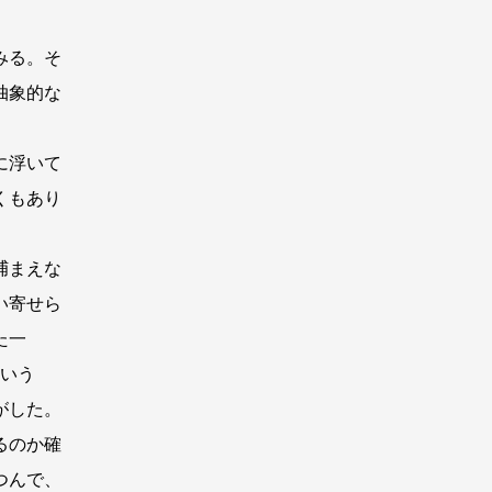
みる。そ
抽象的な
に浮いて
くもあり
捕まえな
い寄せら
た一
という
がした。
るのか確
つんで、