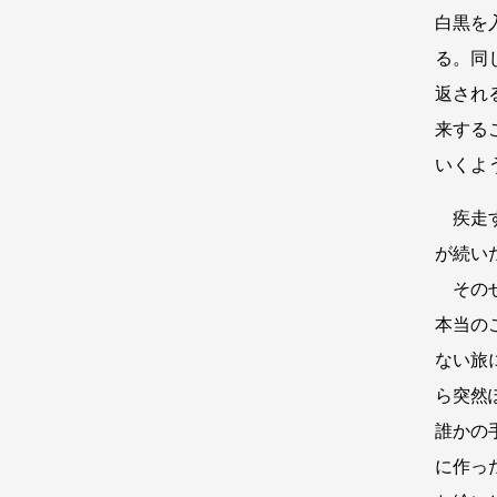
白黒を
る。同
返され
来する
いくよう
疾走す
が続い
そのせ
本当の
ない旅
ら突然
誰かの
に作っ