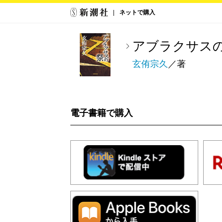
ネットで購入
アブラクサス
玄侑宗久
／著
電子書籍で購入