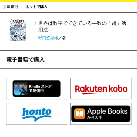
ネットで購入
世界は数字でできている―数の「超」活
用法―
野口悠紀雄
／著
電子書籍で購入