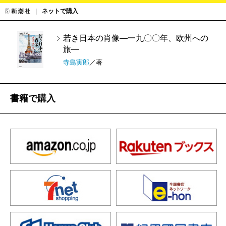
ネットで購入
若き日本の肖像―一九〇〇年、欧州への
旅―
寺島実郎
／著
書籍で購入