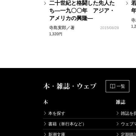
二十世紀と格闘した先人た
ち―一九〇〇年 アジア・
アメリカの興隆―
寺
1,
寺島実郎／著
2015/08/28
1,320円
本・雑誌・ウェブ
一覧
本
雑誌
本を探す
雑誌を
書籍（単行本など）
ウェブ
新潮文庫
定期購