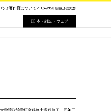
合わせ
著作権について
AD-WAVE 新潮社雑誌広告
本・雑誌・ウェブ
大学大学院政治学研究科修士課程修了。同年三