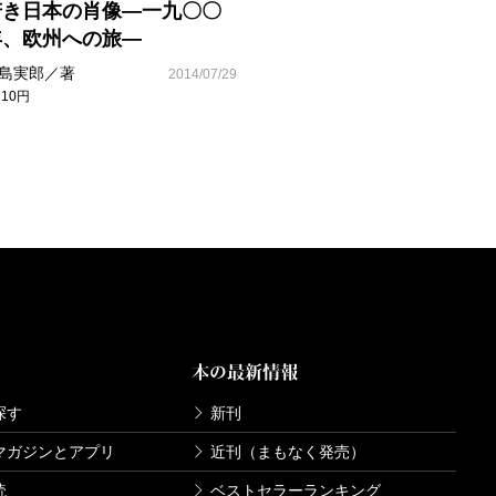
若き日本の肖像―一九〇〇
年、欧州への旅―
島実郎／著
2014/07/29
210円
本の最新情報
探す
新刊
マガジンとアプリ
近刊（まもなく発売）
読
ベストセラーランキング