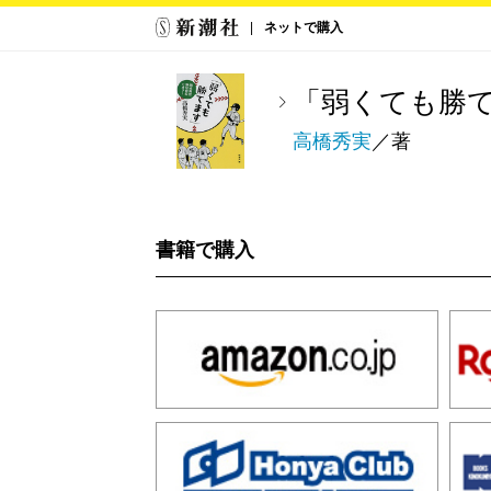
ネットで購入
「弱くても勝
高橋秀実
／著
書籍で購入