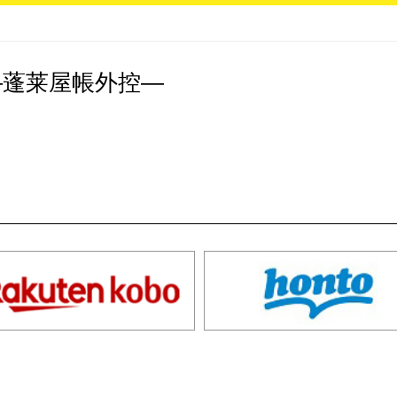
―蓬莱屋帳外控―