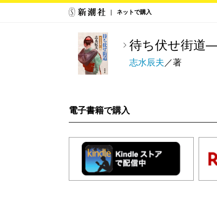
ネットで購入
待ち伏せ街道
志水辰夫
／著
電子書籍で購入