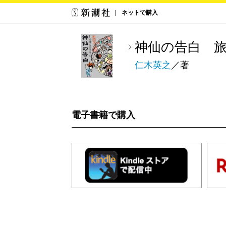
ネットで購入
神仙の告白 
仁木英之
／著
電子書籍で購入