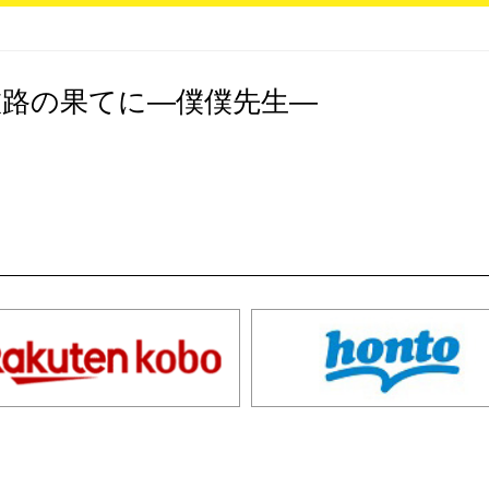
旅路の果てに―僕僕先生―