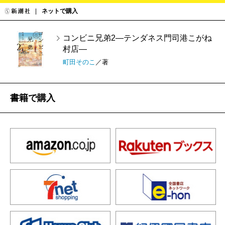
ネットで購入
コンビニ兄弟2―テンダネス門司港こがね
村店―
町田そのこ
／著
書籍で購入