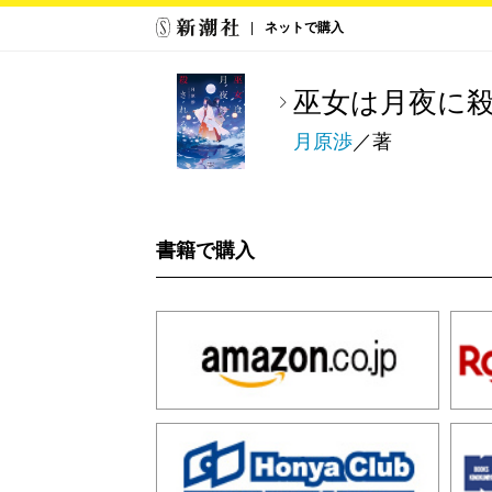
ネットで購入
巫女は月夜に
月原渉
／著
書籍で購入