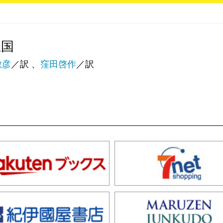
王国
敏彦
／訳 、
窪田啓作
／訳