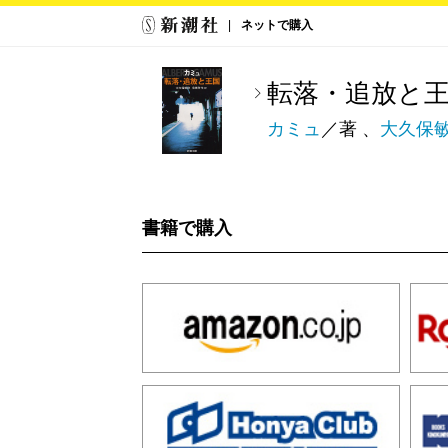
ネットで購入
転落・追放と
カミュ
／著 、
大久保
書籍で購入