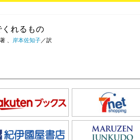
でくれるもの
著 、
岸本佐知子
／訳