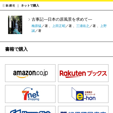
ネットで購入
古事記―日本の原風景を求めて―
梅原猛
／著 、
上田正昭
／著 、
三浦佑之
／著 、
上野
誠
／著
書籍で購入