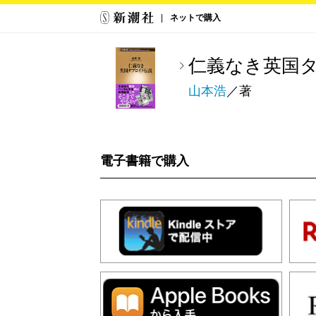
ネットで購入
仁義なき英国
山本浩
／著
電子書籍で購入