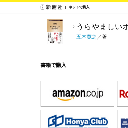
ネットで購入
うらやましい
五木寛之
／著
書籍で購入