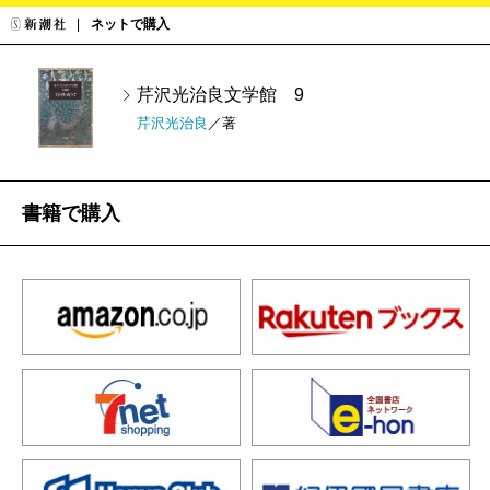
ネットで購入
芹沢光治良文学館 9
芹沢光治良
／著
書籍で購入