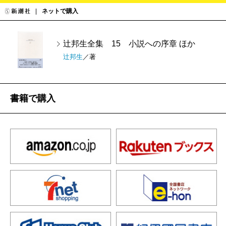
ネットで購入
辻邦生全集 15 小説への序章 ほか
辻邦生
／著
書籍で購入