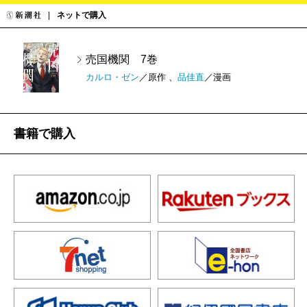
ネットで購入
売国機関 7巻
カルロ・ゼン
／原作 、
品佳直
／漫画
書籍で購入