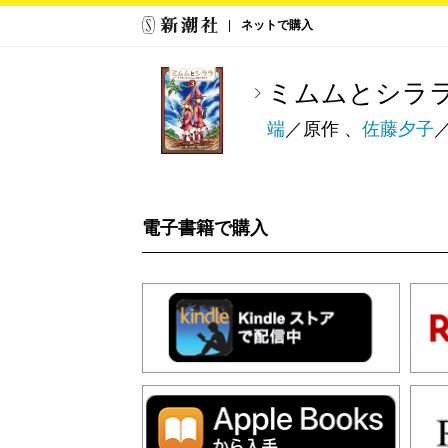
ネットで購入
ミムムとシラ
端
／原作 、
佐藤夕子
電子書籍で購入