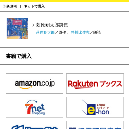
ネットで購入
萩原朔太郎詩集
萩原朔太郎
／原作 、
井川比佐志
／朗読
書籍で購入