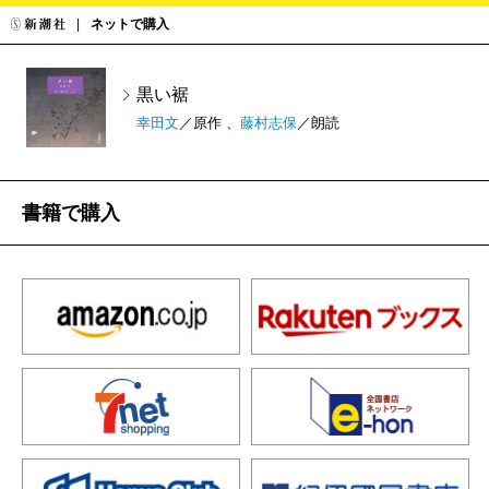
ネットで購入
黒い裾
幸田文
／原作 、
藤村志保
／朗読
書籍で購入