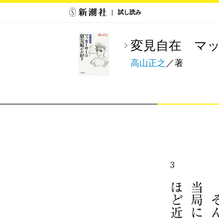
試し読み
変見自在 マ
高山正之
／著