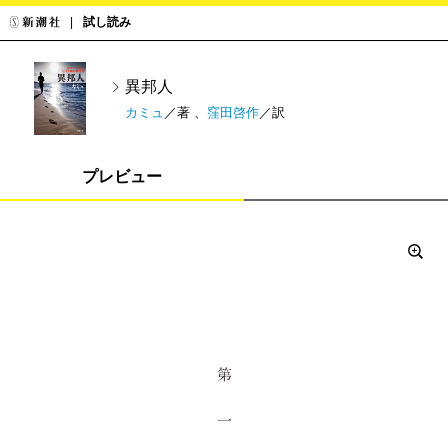
試し読み
異邦人
カミュ
／著 、
窪田啓作
／訳
プレビュー