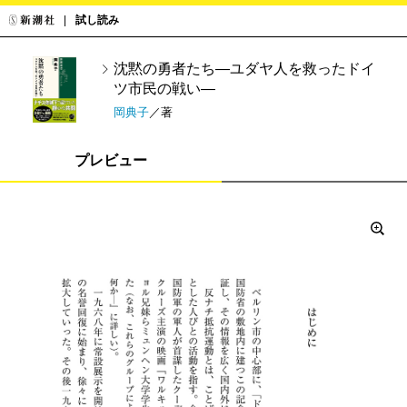
試し読み
沈黙の勇者たち―ユダヤ人を救ったドイ
ツ市民の戦い―
岡典子
／著
プレビュー