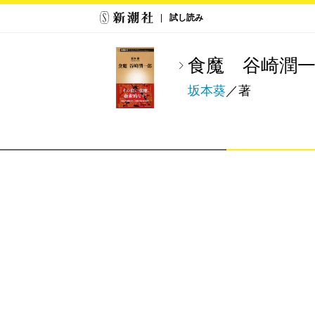
試し読み
食魔 谷崎潤
坂本葵
／著