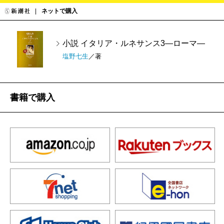
ネットで購入
小説 イタリア・ルネサンス3―ローマ―
塩野七生
／著
書籍で購入