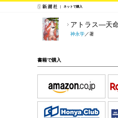
ネットで購入
アトラス―天命探偵
神永学
／著
書籍で購入