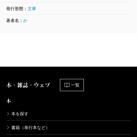
最後に、神永学の若年読者への貢献を感謝したい。
発行形態：
文庫
それは本を読む楽しみを、中高生に教えてくれたこと
著者名：
か
だ。長く書店員をしているせいか、初めて最後まで読
めた文庫本が神永作品、という学生さんを幾人か知っ
ている。そのせいか今でもみな読書家である。本の世
界に深く入り込み、他人の人生を生き、自分以外の考
え方に触れる。そんな読書体験の入り口としてこれか
らもおすすめしていきたい。
本・雑誌・ウェブ
一覧
（こみね・まいこ 書店員）
本
波 2018年12月号より
単行本刊行時掲載
本を探す
書籍（単行本など）