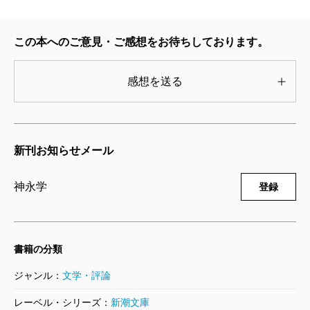
累計八十八万部を誇るこの
〈天命探偵〉シリーズ
タイム・ラッシュ―天命探偵 真田省吾―
は、これまでにない圧倒的なスピード感とアクション
2010/07/28
この本へのご意見・ご感想をお待ちしております。
神永学／著
シーンの連続で既存のキャラクター小説から一歩抜け
693円
出し新たな地平に立ったといえる。度が過ぎれば展開
感想を送る
重視の安っぽい物語になりがちだが、作品全体のスピ
ード感を決して損なわない絶妙なバランスで登場人物
たちの心理描写がきちんと挿入されているのだ。
新刊お知らせメール
よほど計算し、文章を練ってこのリーダビリティー
あふれる物語を創りあげているのだろう。正義感のか
神永学
登録
たまりのような真田を主人公に据えることで、その熱
量は倍増。初めから終わりまで一気読みの爽快感がた
書籍の分類
まらない。『アトラス―天命探偵 Next Gear―』は神永
学のさらなる飛躍を期待させる、まさに今読むべき作
ジャンル：
文学・評論
品だ。
レーベル・シリーズ：
新潮文庫