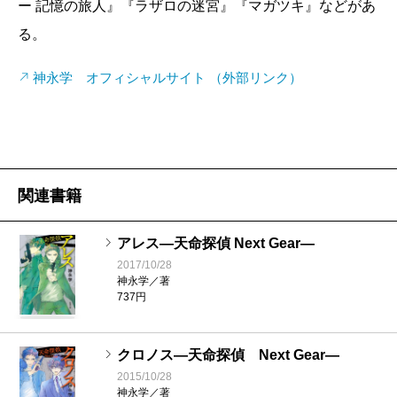
ー 記憶の旅人』『ラザロの迷宮』『マガツキ』などがあ
正義のヒーローそのものなのだ。
る。
シリーズ完結巻『アトラス―天命探偵 Next Gear―』
では、真田たちの上司・唐沢の死が予知される。そし
神永学 オフィシャルサイト （外部リンク）
て、元内閣情報調査室の工作員・アレスの襲撃によ
り、クロノスシステムが実は志乃に予知をさせるため
強制的に眠らせる装置だったこと、最終的な目的は彼
女の能力の軍事利用だったという衝撃の事実が発覚。
関連書籍
昏睡状態から目を覚ました志乃は大規模テロを予知
する。警察内部にまで深く根を張り強国主義を訴える
アレス―天命探偵 Next Gear―
過激な組織〈愛国者〉は、オスプレイをクラッキング
2017/10/28
神永学／著
し、米軍の手で無辜の日本人の命を奪うことで米国排
737円
除の民意を高めようと画策していた。志乃を人質にし
た〈愛国者〉はその予知能力を利用して真田たちを出
クロノス―天命探偵 Next Gear―
し抜こうと企むが、黒野はさらにその裏をかいた作戦
2015/10/28
神永学／著