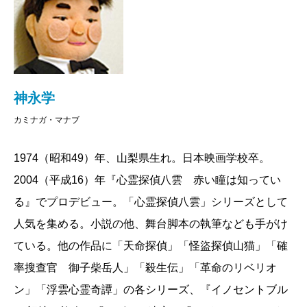
ッシュ・ポイント
』でテロリストの銃弾に倒れ昏睡状
態となった志乃は、警察との契約で予知夢の可視化と
生命維持の機能をあわせもつクロノスシステムにつな
がれ生き永らえることになる。真田たちは警察組織
「次世代犯罪情報室」に組み込まれ、予見された死の
神永学
運命を変える危険な任務に身を投じてゆく。
カミナガ・マナブ
これまでの神永作品の主人公の八雲や山猫といった
1974（昭和49）年、山梨県生れ。日本映画学校卒。
キャラクターは、その特殊能力ゆえに斜に構えてい
2004（平成16）年『心霊探偵八雲 赤い瞳は知ってい
て、それはそれで魅力的だったのだが、両親を惨殺さ
る』でプロデビュー。「心霊探偵八雲」シリーズとして
れ名前を変えて生きざるをえなかった真田は人生の過
人気を集める。小説の他、舞台脚本の執筆なども手がけ
酷さを知るからこそ、悪を許さずまっすぐに正義を貫
ている。他の作品に「天命探偵」「怪盜探偵山猫」「確
こうとする。その戦い方も、銃弾のなかをバイクで突
率搜查官 御子柴岳人」「殺生伝」「革命のリベリオ
っ込んでいくという正面突破あるのみで潔い。人を信
ン」「浮雲心霊奇譚」の各シリーズ、『イノセントブル
じ、たとえテロリストだろうと殺すことに躊躇する。