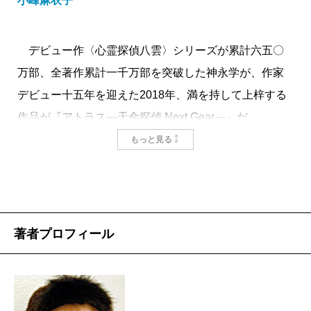
小峰麻衣子
デビュー作〈心霊探偵八雲〉シリーズが累計六五〇
万部、全著作累計一千万部を突破した神永学が、作家
デビュー十五年を迎えた2018年、満を持して上梓する
作品が『アトラス―天命探偵 Next Gear―』だ。
人の死を夢で予知する少女・志乃から夢の実現を阻
もっと見る
止する依頼を受けた探偵事務所の真田、山縣、公香
は、予見した死を自分のせいだと思い込み、痛みを抱
えて生きる志乃に心動かされ、死ぬはずの運命、まさ
に“天命”を変えるべく奔走する。この
シーズン1
を受け
著者プロフィール
始まった続編〈
Next Gear
〉では、新たな頭脳派・黒野
がチームに合流。不死身の強運を持つ真田とバディを
組み、数々の敵と対峙する。シーズン1の最終巻『
フラ