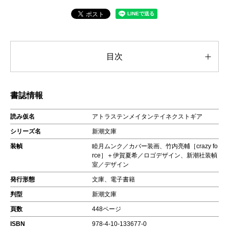
目次
書誌情報
読み仮名
アトラステンメイタンテイネクストギア
シリーズ名
新潮文庫
装幀
睦月ムンク／カバー装画、竹内亮輔［crazy fo
rce］＋伊賀夏希／ロゴデザイン、新潮社装幀
室／デザイン
発行形態
文庫、電子書籍
判型
新潮文庫
頁数
448ページ
ISBN
978-4-10-133677-0