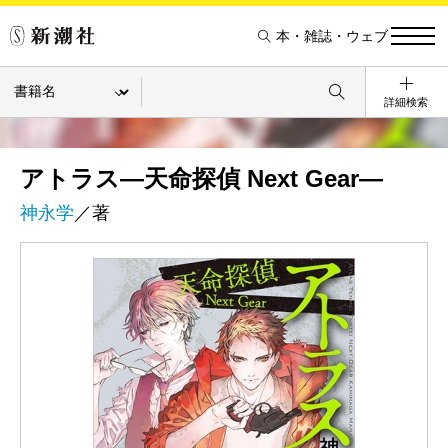
本・雑誌・ウェブ
詳細検索
アトラス―天命探偵 Next Gear―
神永学
／著