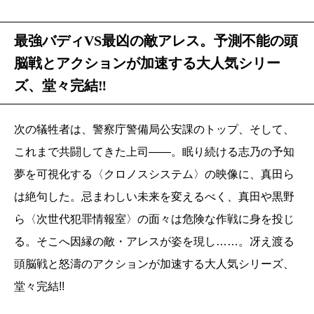
最強バディVS最凶の敵アレス。予測不能の頭
脳戦とアクションが加速する大人気シリー
ズ、堂々完結‼
次の犠牲者は、警察庁警備局公安課のトップ、そして、
これまで共闘してきた上司――。眠り続ける志乃の予知
夢を可視化する〈クロノスシステム〉の映像に、真田ら
は絶句した。忌まわしい未来を変えるべく、真田や黒野
ら〈次世代犯罪情報室〉の面々は危険な作戦に身を投じ
る。そこへ因縁の敵・アレスが姿を現し……。冴え渡る
頭脳戦と怒濤のアクションが加速する大人気シリーズ、
堂々完結!!