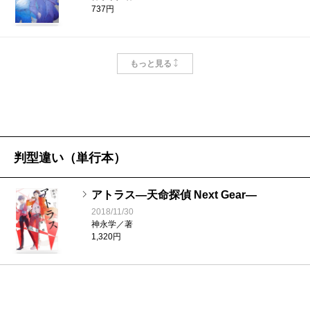
を立てる。騙しあいの心理戦も今作の注目すべきポイ
737円
ントの一つといえる。予知に基づき行動することで未
来が変化し先の読めない、シリーズ屈指の読みごたえ
フラッシュ・ポイント―天命探偵 真田省
もっと見る
吾4―
となっている。志乃は、クロノスシステムの真実を知
2013/06/26
りつつ運用させられていた技術者・塔子の苦しい胸の
神永学／著
693円
うちを察し、涙を流す。それに心打たれ、塔子も心が
揺らぐのだが、アクションシーンだけでなくそういっ
ファントム・ペイン―天命探偵 真田省吾3
判型違い（単行本）
―
た細かい心の機微まで描ける筆力も持ち合わせている
2012/06/27
のだ。
神永学／著
アトラス―天命探偵 Next Gear―
737円
読者の脳内にスクリーンが広がるような、物語や場
2018/11/30
神永学／著
面の視覚化を強く意識した作風がデビュー作から一貫
スナイパーズ・アイ―天命探偵 真田省吾2
1,320円
―
したこの著者の特徴で、「脳内映像ミステリー」と呼
2011/06/28
ばれている。特に今回の作品では、この面白さがさら
神永学／著
781円
に進化している。