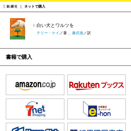
ネットで購入
白い犬とワルツを
テリー・ケイ
／著 、
兼武進
／訳
書籍で購入