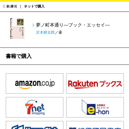
ネットで購入
夢ノ町本通り―ブック・エッセイ―
沢木耕太郎
／著
書籍で購入