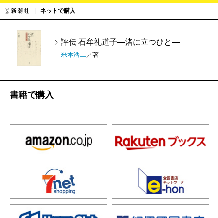
ネットで購入
評伝 石牟礼道子―渚に立つひと―
米本浩二
／著
書籍で購入