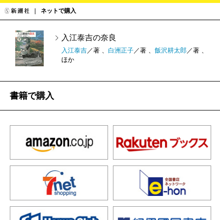
ネットで購入
入江泰吉の奈良
入江泰吉
／著 、
白洲正子
／著 、
飯沢耕太郎
／著 、
ほか
書籍で購入