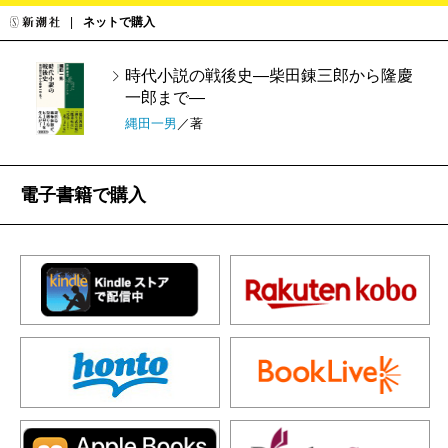
ネットで購入
時代小説の戦後史―柴田錬三郎から隆慶
一郎まで―
縄田一男
／著
電子書籍で購入