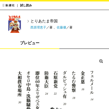
試し読み
とりあたま帝国
西原理恵子
／著 、
佐藤優
／著
プレビュー