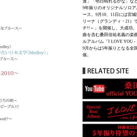
達」「明日晴れるかな」など
9年振りのオリジナルソロアル
ース。9月10、11日には宮
リーナ（グランディ・21）
チ!!～」を開催し、大成功。2
曲を含む桑田佳祐名義の楽
ルアルバム『I LOVE YOU - 
9月からは5年振りとなる全国
催。