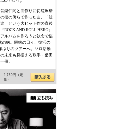
い音楽仲間と曲作りに切磋琢磨
母の棺の傍らで作った曲、「波
人達」という大ヒット作の直後
CK AND ROLL HERO』
いアルバムを作ろうと執念で臨
突然の病。闘病の日々、復活の
年ぶりのツアーへ。ソロ活動
らの未来も見据える歌手・桑田
の一冊。
1,760円（定
価）