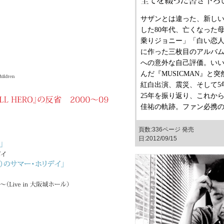
サザンとは違った、新し
した80年代、亡くなった
乗りジョニー」「白い恋
に作った三枚目のアルバム『RO
への意外な自己評価。い
んだ『MUSICMAN』と
紅白出演、震災、そして5
25年を振り返り、これか
佳祐の軌跡。ファン必携
頁数:336ページ 発売
日:2012/09/15