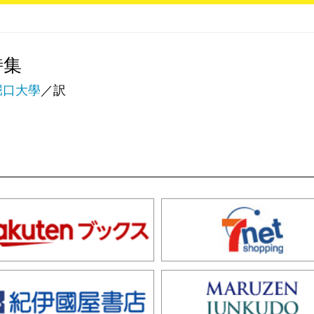
詩集
堀口大學
／訳