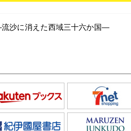
―流沙に消えた西域三十六か国―