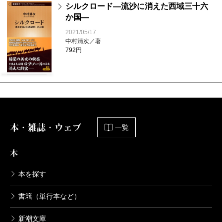
シルクロード―流沙に消えた西域三十六
か国―
2021/05/17
中村清次／著
792円
本・雑誌・ウェブ
一覧
本
本を探す
書籍（単行本など）
新潮文庫