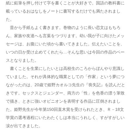
紙に鉛筆を押し付けて字を書くことが大好きで。国語の教科書に
載っているおはなしをノートに書写するだけでも満たされまし
た。
昔から手紙もよく書きます。巻物のように長い恋文はもちろ
ん、家族や友達へも言葉をつづります。幼い我が子に向けたメッ
セージは、お腹にいた頃から書いてきました。伝えたいことを、
いつの日か受け止めてくれたら…そんな思いは今回の作品のベー
スとなりました。
書くことを生業にしたいとは高校生のころからぼんやり意識し
ていました。それが具体的な職業としての「作家」という夢につ
ながったのは、20歳で姫野カオルコ先生の『喪失記』を読んだと
きです。セックスとジェンダー、両方の「性」を色香の漂う筆致
で描き、ときに強いオピニオンを表明する作品に圧倒されまし
た。姫野先生が今年第150回直木賞を受けられたとき、Ｒ－18文
学賞の選考過程にいたわたくしは本当にうれしく、すがすがしい
涙が出てきました。