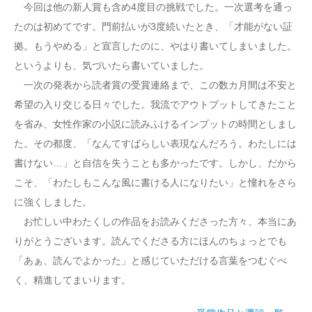
今回は他の新人賞も含め4度目の挑戦でした。一次選考を通っ
たのは初めてです。門前払いが3度続いたとき、「才能がない証
拠。もうやめる」と宣言したのに、やはり書いてしまいました。
というよりも、気づいたら書いていました。
一次の発表から読者賞の受賞連絡まで、この数カ月間は不安と
希望の入り交じる日々でした。我流でアウトプットしてきたこと
を省み、女性作家の小説に読みふけるインプットの時間としまし
た。その都度、「なんてすばらしい表現なんだろう。わたしには
書けない…」と自信を失うことも多かったです。しかし、だから
こそ、「わたしもこんな風に書ける人になりたい」と憧れをさら
に強くしました。
お忙しい中わたくしの作品をお読みくださった方々、本当にあ
りがとうございます。読んでくださる方にほんのちょっとでも
「あぁ、読んでよかった」と感じていただける言葉をつむぐべ
く、精進してまいります。