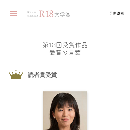
R-18文学賞TOP
第13回受賞作品
受賞の言葉
受賞者の活躍
R-18文学賞とは
読者賞受賞
応募要項
選考スケジュール
選考委員紹介
受賞作品と選評一覧
第25回R-18文学賞受賞作品発表