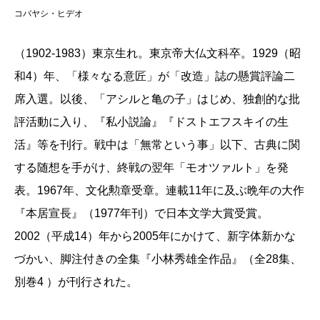
コバヤシ・ヒデオ
（1902-1983）東京生れ。東京帝大仏文科卒。1929（昭
和4）年、「様々なる意匠」が「改造」誌の懸賞評論二
席入選。以後、「アシルと亀の子」はじめ、独創的な批
評活動に入り、『私小説論』『ドストエフスキイの生
活』等を刊行。戦中は「無常という事」以下、古典に関
する随想を手がけ、終戦の翌年「モオツァルト」を発
表。1967年、文化勲章受章。連載11年に及ぶ晩年の大作
『本居宣長』（1977年刊）で日本文学大賞受賞。
2002（平成14）年から2005年にかけて、新字体新かな
づかい、脚注付きの全集『小林秀雄全作品』（全28集、
別巻4 ）が刊行された。