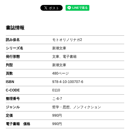
書誌情報
読み仮名
モトオリノリナガ2
シリーズ名
新潮文庫
発行形態
文庫、電子書籍
判型
新潮文庫
頁数
480ページ
ISBN
978-4-10-100707-6
C-CODE
0110
整理番号
こ-6-7
ジャンル
哲学・思想、ノンフィクション
定価
990円
電子書籍 価格
990円