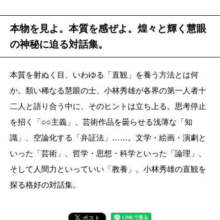
本物を見よ。本質を感ぜよ。煌々と輝く慧眼
の神秘に迫る対話集。
本質を射ぬく目、いわゆる「直観」を養う方法とは何
か。類い稀なる慧眼の士、小林秀雄が各界の第一人者十
二人と語り合う中に、そのヒントは立ち上る。思考停止
を招く「○○主義」、芸術作品を曇らせる浅薄な「知
識」、空論化する「弁証法」……。文学・絵画・演劇と
いった「芸術」、哲学・思想・科学といった「論理」、
そして人間力といっていい「教養」。小林秀雄の直観を
探る格好の対話集。