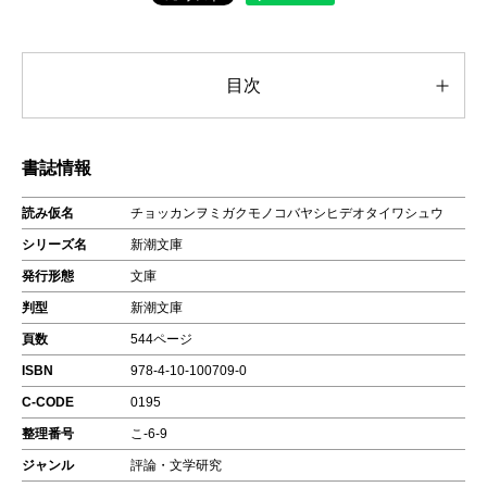
目次
書誌情報
読み仮名
チョッカンヲミガクモノコバヤシヒデオタイワシュウ
シリーズ名
新潮文庫
発行形態
文庫
判型
新潮文庫
頁数
544ページ
ISBN
978-4-10-100709-0
C-CODE
0195
整理番号
こ-6-9
ジャンル
評論・文学研究