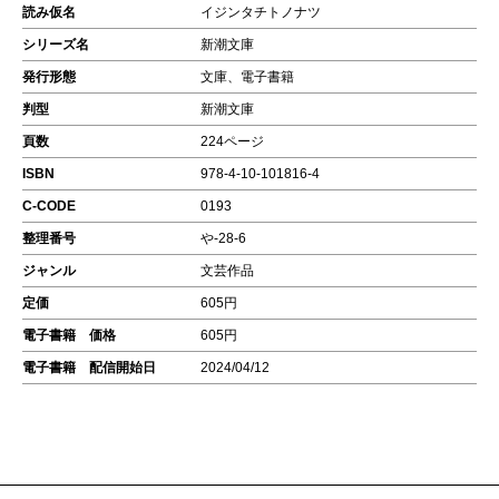
読み仮名
イジンタチトノナツ
シリーズ名
新潮文庫
発行形態
文庫、電子書籍
判型
新潮文庫
頁数
224ページ
ISBN
978-4-10-101816-4
C-CODE
0193
整理番号
や-28-6
ジャンル
文芸作品
定価
605円
電子書籍 価格
605円
電子書籍 配信開始日
2024/04/12