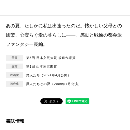
あの夏、たしかに私は出逢ったのだ。懐かしい父母との
団欒、心安らぐ愛の暮らしに――。感動と戦慄の都会派
ファンタジー長編。
受賞
第8回 日本文芸大賞 放送作家賞
受賞
第1回 山本周五郎賞
映画化
異人たち（2024年4月公開）
舞台化
異人たちとの夏（2009年7月公演）
書誌情報