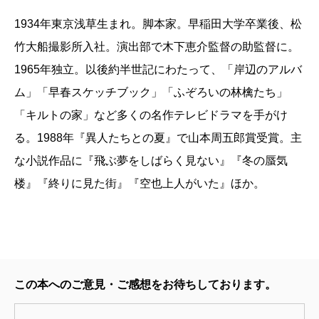
1934年東京浅草生まれ。脚本家。早稲田大学卒業後、松
竹大船撮影所入社。演出部で木下恵介監督の助監督に。
1965年独立。以後約半世記にわたって、「岸辺のアルバ
ム」「早春スケッチブック」「ふぞろいの林檎たち」
「キルトの家」など多くの名作テレビドラマを手がけ
る。1988年『異人たちとの夏』で山本周五郎賞受賞。主
な小説作品に『飛ぶ夢をしばらく見ない』『冬の蜃気
楼』『終りに見た街』『空也上人がいた』ほか。
この本へのご意見・ご感想をお待ちしております。