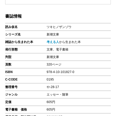
書誌情報
読み仮名
ツキヒノザンゾウ
シリーズ名
新潮文庫
雑誌から生まれた本
考える人
から生まれた本
発行形態
文庫、電子書籍
判型
新潮文庫
頁数
320ページ
ISBN
978-4-10-101827-0
C-CODE
0195
整理番号
や-28-17
ジャンル
エッセー・随筆
定価
605円
電子書籍 価格
605円