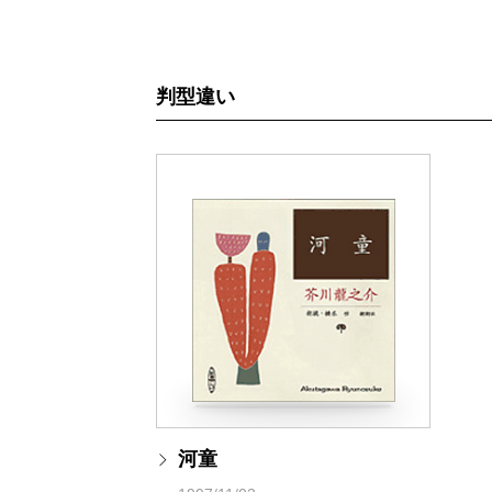
判型違い
河童