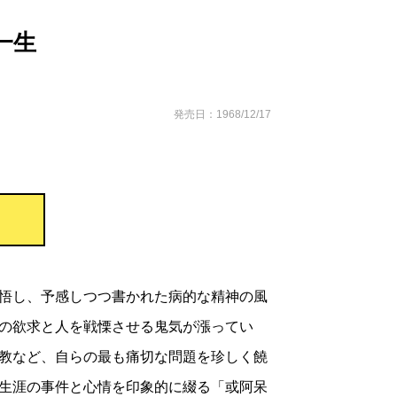
一生
発売日：1968/12/17
悟し、予感しつつ書かれた病的な精神の風
の欲求と人を戦慄させる鬼気が漲ってい
教など、自らの最も痛切な問題を珍しく饒
生涯の事件と心情を印象的に綴る「或阿呆