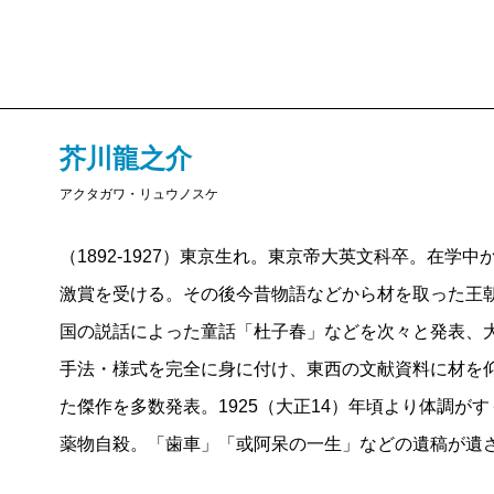
芥川龍之介
アクタガワ・リュウノスケ
（1892-1927）東京生れ。東京帝大英文科卒。在学
激賞を受ける。その後今昔物語などから材を取った王
国の説話によった童話「杜子春」などを次々と発表、
手法・様式を完全に身に付け、東西の文献資料に材を
た傑作を多数発表。1925（大正14）年頃より体調が
薬物自殺。「歯車」「或阿呆の一生」などの遺稿が遺