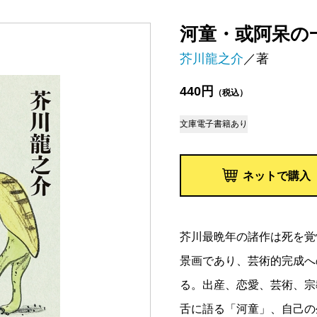
河童・或阿呆の
芥川龍之介
／著
440円
（税込）
文庫
電子書籍あり
ネットで購入
芥川最晩年の諸作は死を覚
景画であり、芸術的完成へ
る。出産、恋愛、芸術、宗
舌に語る「河童」、自己の