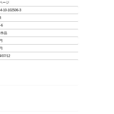
8ページ
-4-10-102506-3
3
-6
芸作品
0円
0円
4/07/12