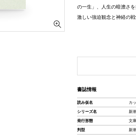
の一生」、人生の暗澹さを
激しい強迫観念と神経の戦
書誌情報
読み仮名
カ
シリーズ名
新
発行形態
文
判型
新