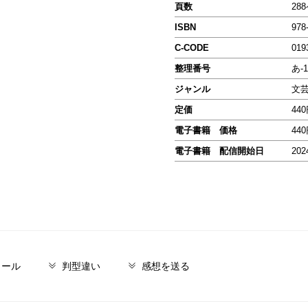
頁数
28
ISBN
978
C-CODE
019
整理番号
あ-1
ジャンル
文
定価
44
電子書籍 価格
44
電子書籍 配信開始日
202
ィール
判型違い
感想を送る