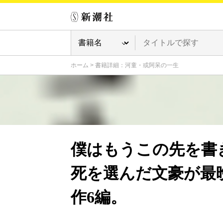
ホーム
>
書籍詳細：河童・或阿呆の一生
僕はもうこの先を書
死を選んだ文豪が最
作6編。