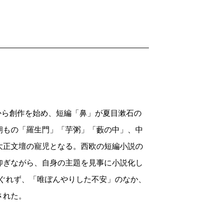
中から創作を始め、短編「鼻」が夏目漱石の
朝もの「羅生門」「芋粥」「藪の中」、中
大正文壇の寵児となる。西欧の短編小説の
仰ぎながら、自身の主題を見事に小説化し
すぐれず、「唯ぼんやりした不安」のなか、
された。