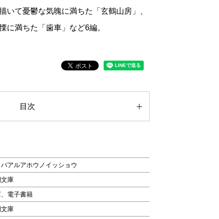
描いて憂鬱な気魄に満ちた「玄鶴山房」、
慄に満ちた「歯車」など6編。
目次
ッパアルアホウノイッショウ
潮文庫
庫、電子書籍
潮文庫