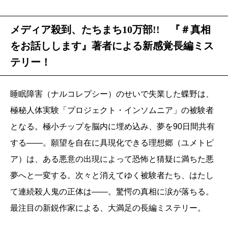
メディア殺到、たちまち10万部!! 『＃真相
をお話しします』著者による新感覚長編ミス
テリー！
睡眠障害（ナルコレプシー）のせいで失業した蝶野は、
極秘人体実験「プロジェクト・インソムニア」の被験者
となる。極小チップを脳内に埋め込み、夢を90日間共有
する――。願望を自在に具現化できる理想郷（ユメトピ
ア）は、ある悪意の出現によって恐怖と猜疑に満ちた悪
夢へと一変する。次々と消えてゆく被験者たち、はたし
て連続殺人鬼の正体は――。驚愕の真相に涙が落ちる。
最注目の新鋭作家による、大満足の長編ミステリー。