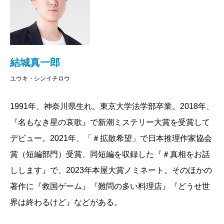
ムニア」という実験に参加して欲しいと頼まれる。そ
の実験とは、夢の中で複数の人々と共同生活を送り、
起床時に夢で起こった事を報告するというもの。被験
者の頭部にチップを埋め込み、同期した脳波データを
結城真一郎
演算し信号を送ることで、夢の世界を共有できるとい
ユウキ・シンイチロウ
うのだ。
1991年、神奈川県生れ。東京大学法学部卒業。2018年、
蜂谷の誘いを受けて実験に参加することになった蝶
『名もなき星の哀歌』で新潮ミステリー大賞を受賞して
野は、《ユメトピア》と名付けられた、参加者各人の
デビュー。2021年、「＃拡散希望」で日本推理作家協会
潜在意識の集合体の中で生活を始める。《ユメトピ
賞（短編部門）受賞、同短編を収録した『＃真相をお話
ア》内では、現実には存在しない架空のものまでも自
しします』で、2023年本屋大賞ノミネート。そのほかの
由に生み出せる《クリエイト》という能力が授けられ
著作に『救国ゲーム』『難問の多い料理店』『どうせ世
ているなど、まさに理想郷のような世界が広がってい
界は終わるけど』などがある。
た。しかし、そのような幸福な時間はやがて崩壊の時
を迎える。そのきっかけは《ユメトピア》で包丁を突