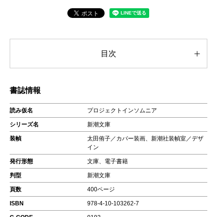
目次
書誌情報
読み仮名
プロジェクトインソムニア
シリーズ名
新潮文庫
装幀
太田侑子／カバー装画、新潮社装幀室／デザ
イン
発行形態
文庫、電子書籍
判型
新潮文庫
頁数
400ページ
ISBN
978-4-10-103262-7