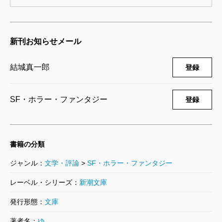
が幾つも見られた。例えば男性の枕元には拳銃が置か
れていたが、何故かスーツケースに収められた大量の
新刊お知らせメール
銃弾は口径が合わないものだった。男性はなぜ「撃つ
ことのできない弾」を持ち歩いていたのか。プロロー
結城真一郎
登録
グで提示される謎自体がすこぶる魅力的であるのはも
ちろん、この出来事と「プロジェクト・インソムニ
SF・ホラー・ファンタジー
登録
ア」で起こっている事件がどのように結びつくのか、
という興味を掻き立てる展開が巧い。
本書最大の読みどころは、フーダニットとホワイダ
書籍の分類
ニット、二段構えの謎が解き明かされる解決編だろ
ジャンル：
文学・評論
>
SF・ホラー・ファンタジー
う。まず読者がはたと膝を打つのは、犯人特定に至る
レーベル・シリーズ：
新潮文庫
までの流麗なロジックである。《ユメトピア》内に設
定されたルールは先ほども記した通り非常に細かく、
発行形態：
文庫
かつ複雑なため、真相に到達するまでの道のりは一見
著者名：
ゆ