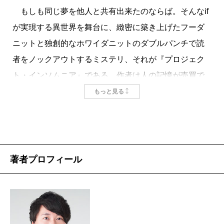
もしも同じ夢を他人と共有出来たのならば。そんなif
が実現する異世界を舞台に、緻密に築き上げたフーダ
ニットと独創的なホワイダニットのダブルパンチで読
者をノックアウトするミステリ、それが『プロジェク
ト・インソムニア』である。作者は人の記憶が売買で
きる世界での謎解きを描いた『
名もなき星の哀歌
』で
もっと見る
第五回新潮ミステリー大賞を受賞
しデビューした結城
真一郎。立て続けに特殊設定ミステリを描くあたり、
このサブジャンルへの並々ならぬこだわりを感じさせ
る新人だ。
著者プロフィール
主人公の蝶野恭平は、突発的に睡魔に襲われ眠って
しまうナルコレプシーと呼ばれる疾患を持っている青
年だ。蝶野は、夢に関する研究開発を行うソムニウム
社に勤める友人の蜂谷から、「プロジェクト・インソ