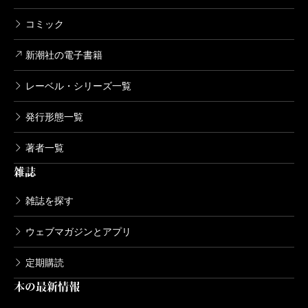
は隆盛を極めている。しかし逆に言えば、サブジャン
コミック
ルとしては既に飽和状態にあり、新味のある作品を出
新潮社の電子書籍
すのが難しい状況でもあるのだ。そのような中で奇抜
なホワイダニットの創出に力点を置き、特殊設定もの
レーベル・シリーズ一覧
に新たな局面を切り開こうとする結城真一郎の姿勢に
発行形態一覧
は注目しておきたい。
著者一覧
雑誌
（わかばやし・ふみ 書評家）
波 2020年8月号より
雑誌を探す
単行本刊行時掲載
ウェブマガジンとアプリ
定期購読
本の最新情報