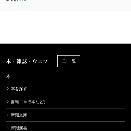
すると困難に思われる。しかし事件解決への突破口
は、ちりばめられた手掛かりの量に比して、実にシン
プルなものなのだ。こんがらがった糸が容易くほどけ
るような、明快な謎解き場面が美点の一つである。
さらに驚嘆するのは、フーダニットを越えた先にあ
るホワイダニットの解明だ。ここで明かされる動機を
本・雑誌・ウェブ
一覧
読めば、まずは誰もが「狂っている」という感想を抱
くだろう。しかし、小説内における設定を前提に考え
本
れば、実に理路整然とした、しかも切実な思いに裏打
本を探す
ちされた動機であることが分かるはずだ。まさに「夢
を他人と共有できる」という特殊設定があるからこそ
書籍（単行本など）
描ける、前代未聞のホワイダニットがこの作品の核を
新潮文庫
成すと言って良いだろう。
近年、若手作家を中心に特殊設定を用いたミステリ
新潮新書