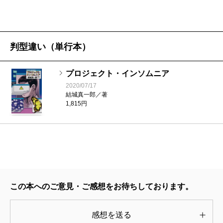
き立てて倒れる男の姿が見つかった事だった。
人々を幸せにするはずの夢の空間で事件が起こり、
次々と追い詰められていく参加者たち。その謎を解く
判型違い（単行本）
ためには「プロジェクト・インソムニア」に仕組まれ
プロジェクト・インソムニア
た様々なルールを知り、ひとつひとつパズルのピース
2020/07/17
を当てはめるように整理しなくてはならない。中には
結城真一郎／著
1,815円
ルールを知ることで、却って謎が深まるといった展開
もある。夢の中での推理は、そう一筋縄ではいかない
ものになっているのだ。
加えて本書のプロローグでは、ビジネスホテルで起
こった不可解な出来事が描かれており、読者を惑わす
この本へのご意見・ご感想をお待ちしております。
一因になっている。その出来事とは、ホテルの一室で
男性が急性心筋梗塞で死亡したことだ。死因には不審
感想を送る
な点はなかったものの、その状況には謎めいたところ